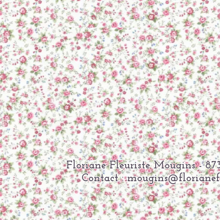
Floriane Fleuriste Mougins -
Contact :
mougins@florianefle