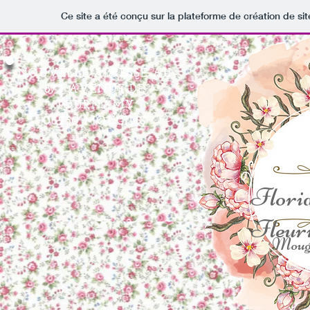
Ce site a été conçu sur la plateforme de création de sit
NOUVELLE ADRESSE AU
873 AVENUE DE
TOURNAMY
06250 MOUGINS
Flori
Fleuri
Moug