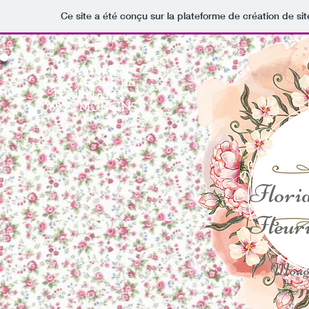
Ce site a été conçu sur la plateforme de création de sit
NEW ADRESS
873 AVENUE DE
TOURNAMY
06250 MOUGINS
Flori
Fleuri
Moug