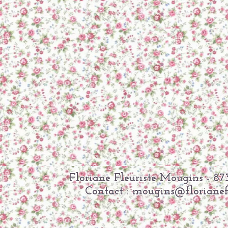
Floriane Fleuriste Mougins -
Contact :
mougins@florianefl